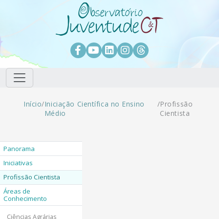
Pular para o conteúdo principal
Facebook
Youtube
LinkedIn
Instagram
Threads
Trilha de navegação
Início
/
Iniciação Científica no Ensino
/
Profissão
Médio
Cientista
Panorama
Iniciativas
Profissão Cientista
Áreas de
Conhecimento
Ciências Agrárias