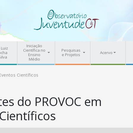
Iniciação
 Luiz
Científica no
Pesquisas
ocha
Acervo
Ensino
e Projetos
Silva
Médio
entos Científicos
tes do PROVOC em
Científicos