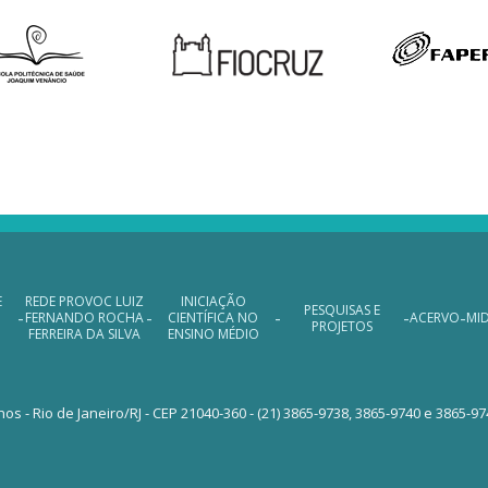
dapé
E
REDE PROVOC LUIZ
INICIAÇÃO
PESQUISAS E
-
-
-
-
-
FERNANDO ROCHA
CIENTÍFICA NO
ACERVO
MI
PROJETOS
FERREIRA DA SILVA
ENSINO MÉDIO
hos - Rio de Janeiro/RJ - CEP 21040-360 - (21) 3865-9738, 3865-9740 e 3865-9