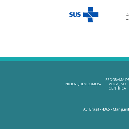
Navegação Ro
PROGRAMA D
-
-
INÍCIO
QUEM SOMOS
VOCAÇÃO
CIENTÍFICA
Av. Brasil - 4365 - Manguin