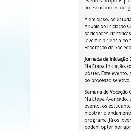
eventos próprios par
do estudante é obrig
Além disso, os estu
Anuais de Iniciação C
sociedades científic
jovem e a ciência no
Federação de Socieda
Jornada de Iniciação C
Na Etapa Iniciação, 
pôster. Este evento, 
do processo seletivo
Semana de Vocação Ci
Na Etapa Avançado, a
evento, os estudant
mostrar o andamento 
programa. Já os jov
podem optar por apre