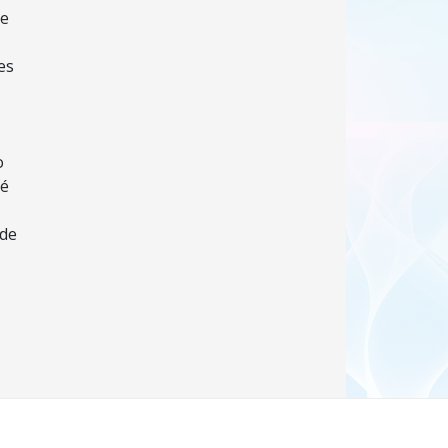
re
es
o
 é
 de