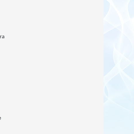
ra
a
e