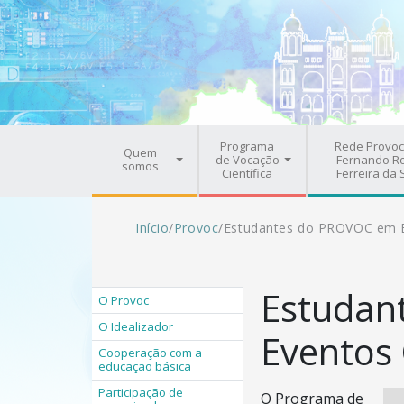
Pular para o conteúdo principal
Navegação principal
Programa
Rede Provoc
Quem
de Vocação
Fernando R
somos
Científica
Ferreira da 
Trilha de navegação
Início
/
Provoc
/
Estudantes do PROVOC em Ev
Estudan
O Provoc
O Idealizador
Eventos 
Cooperação com a
educação básica
Participação de
O Programa de