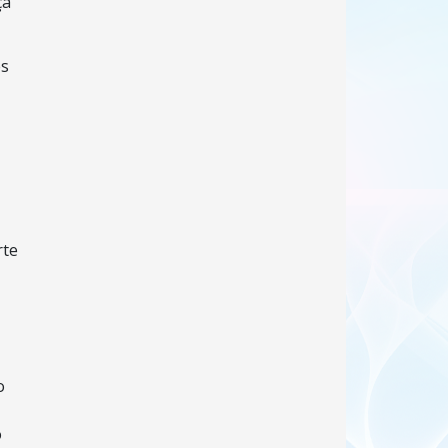
ça
es
rte
o
o