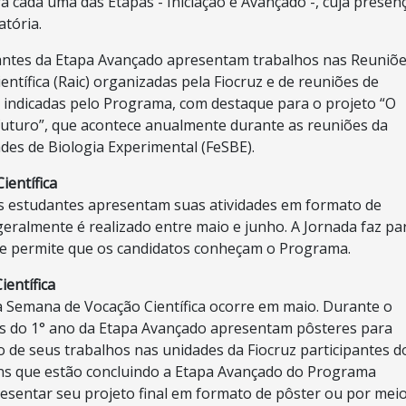
a cada uma das Etapas - Iniciação e Avançado -, cuja presen
atória.
dantes da Etapa Avançado apresentam trabalhos nas Reuniõ
ientífica (Raic) organizadas pela Fiocruz e de reuniões de
as indicadas pelo Programa, com destaque para o projeto “O
 futuro”, que acontece anualmente durante as reuniões da
des de Biologia Experimental (FeSBE).
ientífica
os estudantes apresentam suas atividades em formato de
geralmente é realizado entre maio e junho. A Jornada faz pa
 e permite que os candidatos conheçam o Programa.
entífica
 Semana de Vocação Científica ocorre em maio. Durante o
es do 1° ano da Etapa Avançado apresentam pôsteres para
de seus trabalhos nas unidades da Fiocruz participantes d
ens que estão concluindo a Etapa Avançado do Programa
sentar seu projeto final em formato de pôster ou por mei