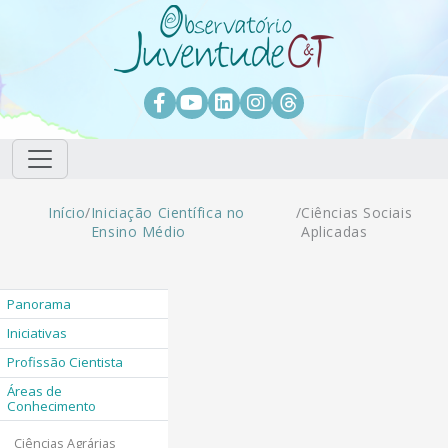
Pular para o conteúdo principal
Facebook
Youtube
LinkedIn
Instagram
Threads
Trilha de navegação
Início
/
Iniciação Científica no
/
Ciências Sociais
Ensino Médio
Aplicadas
Panorama
Iniciativas
Profissão Cientista
Áreas de
Conhecimento
Ciências Agrárias