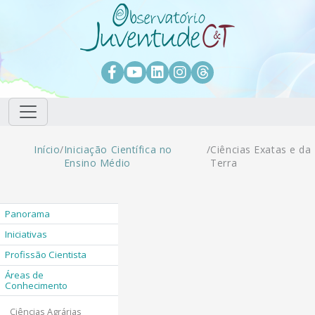
Pular para o conteúdo principal
Facebook
Youtube
LinkedIn
Instagram
Threads
Trilha de navegação
Início
/
Iniciação Científica no
/
Ciências Exatas e da
Ensino Médio
Terra
Panorama
Iniciativas
Profissão Cientista
Áreas de
Conhecimento
Ciências Agrárias