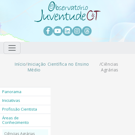
Pular para o conteúdo principal
Facebook
Youtube
LinkedIn
Instagram
Threads
Trilha de navegação
Início
/
Iniciação Científica no Ensino
/
Ciências
Médio
Agrárias
Panorama
Iniciativas
Profissão Cientista
Áreas de
Conhecimento
Ciências Agrárias