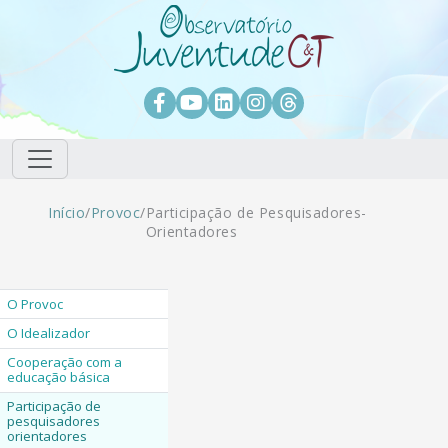
Pular para o conteúdo principal
Facebook
Youtube
LinkedIn
Instagram
Threads
Trilha de navegação
Início
/
Provoc
/
Participação de Pesquisadores-
Orientadores
O Provoc
O Idealizador
Cooperação com a
educação básica
Participação de
pesquisadores
orientadores