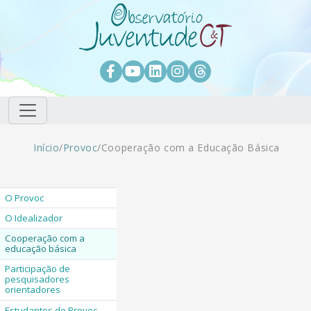
Pular para o conteúdo principal
Facebook
Youtube
LinkedIn
Instagram
Threads
Trilha de navegação
Início
/
Provoc
/
Cooperação com a Educação Básica
O Provoc
O Idealizador
Cooperação com a
educação básica
Participação de
pesquisadores
orientadores
Estudantes do Provoc