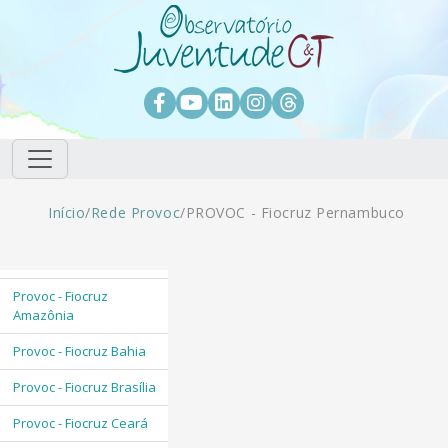
Pular para o conteúdo principal
Facebook
Youtube
LinkedIn
Instagram
Threads
Trilha de navegação
Início
/
Rede Provoc
/
PROVOC - Fiocruz Pernambuco
Provoc - Fiocruz
Amazônia
Provoc - Fiocruz Bahia
Provoc - Fiocruz Brasília
Provoc - Fiocruz Ceará