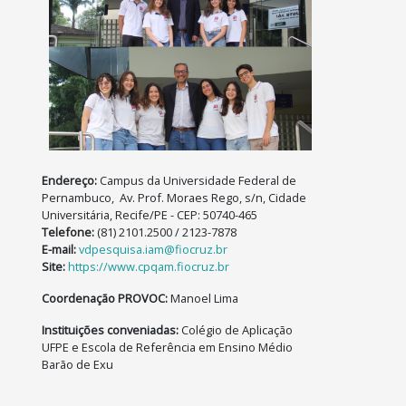
Contato
Endereço:
Campus da Universidade Federal de
Pernambuco, Av. Prof. Moraes Rego, s/n, Cidade
Universitária, Recife/PE - CEP: 50740-465
Telefone:
(81) 2101.2500 / 2123-7878
E-mail:
vdpesquisa.iam@fiocruz.br
Site:
https://www.cpqam.fiocruz.br
Coordenação PROVOC:
Manoel Lima
Instituições conveniadas:
Colégio de Aplicação
UFPE e Escola de Referência em Ensino Médio
Barão de Exu