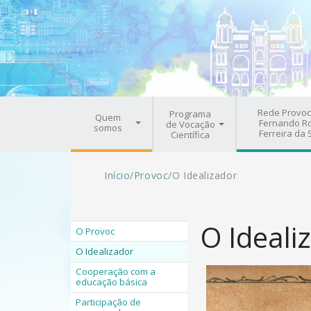
Pular para o conteúdo principal
Navegação principal
Rede Provoc
Programa
Quem
Fernando R
de Vocação
somos
Ferreira da 
Científica
Trilha de navegação
Início
/
Provoc
/
O Idealizador
O Ideali
O Provoc
O Idealizador
Cooperação com a
educação básica
Participação de