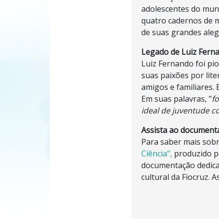
adolescentes do mun
quatro cadernos de 
de suas grandes alegr
Legado de Luiz Fern
Luiz Fernando foi pi
suas paixões por lit
amigos e familiares. 
Em suas palavras, "
f
ideal de juventude 
Assista ao document
Para saber mais sob
Ciência",
produzido pe
documentação dedicad
cultural da Fiocruz. A