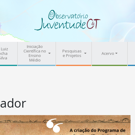
Iniciação
 Luiz
Científica no
Pesquisas
ocha
Acervo
Ensino
e Projetos
Silva
Médio
zador