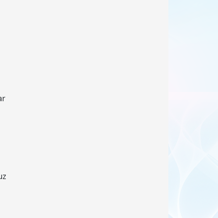
ar
uz