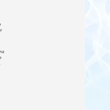
a
ar
 na
e
,
e