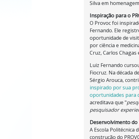
Silva em homenagem 
Inspiração para o P
O Provoc foi inspirad
Fernando. Ele regist
oportunidade de visit
por ciência e medicin
Cruz, Carlos Chagas 
Luiz Fernando cursou
Fiocruz. Na década d
Sérgio Arouca, contri
inspirado por sua pró
oportunidades para q
acreditava que "
pesq
pesquisador experie
Desenvolvimento d
A Escola Politécnica
construção do PROVOC