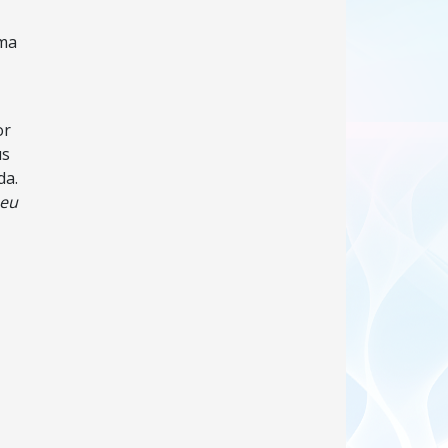
uma
or
us
da.
meu