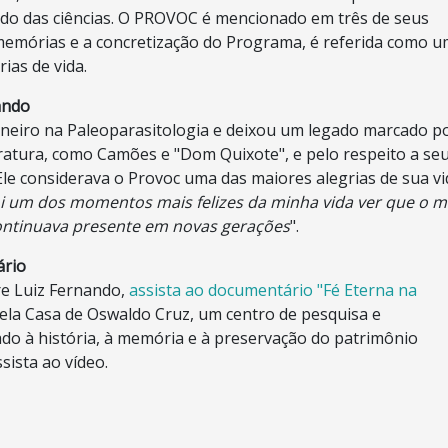
do das ciências. O PROVOC é mencionado em três de seus
memórias e a concretização do Programa, é referida como 
ias de vida.
ando
oneiro na Paleoparasitologia e deixou um legado marcado p
eratura, como Camões e "Dom Quixote", e pelo respeito a se
Ele considerava o Provoc uma das maiores alegrias de sua vi
oi um dos momentos mais felizes da minha vida ver que o 
continuava presente em novas gerações
".
ário
re Luiz Fernando,
assista ao documentário "Fé Eterna na
la Casa de Oswaldo Cruz, um centro de pesquisa e
o à história, à memória e à preservação do patrimônio
ssista ao vídeo.