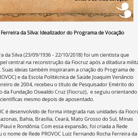
Ferreira da Silva: Idealizador do Programa de Vocação
a da Silva (23/09/1936 - 22/10/2018) foi um cientista que
 central na reconstrução da Fiocruz após a ditadura milit
). Suas ideias também inspiraram a criação do Programa de
PROVOC) e da Escola Politécnica de Saúde Joaquim Venâncio
ereiro de 2004, recebeu o título de Pesquisador Emérito do
o da Fundação Oswaldo Cruz (Fiocruz), e seguiu orientando
científicas mesmo depois de aposentado.
C é desenvolvido de forma integrada nas unidades da Fiocr
mazonas, Bahia, Brasília, Ceará, Mato Grosso do Sul, Minas
Piauí e Rondônia. Com essa expansão, foi criada a Rede
 o nome de Rede PROVOC Luiz Fernando Rocha Ferreira da