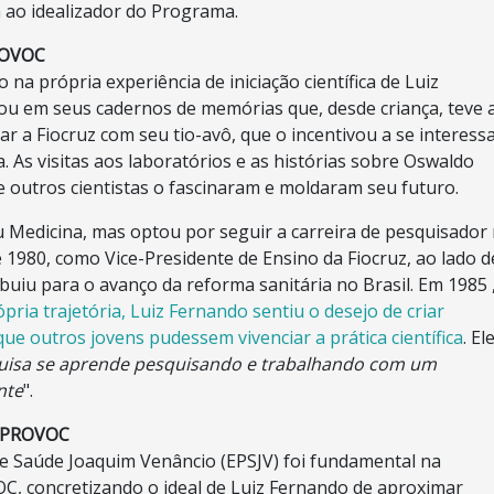
ao idealizador do Programa.
ROVOC
o na própria experiência de iniciação científica de Luiz
rou em seus cadernos de memórias que, desde criança, teve 
ar a Fiocruz com seu tio-avô, que o incentivou a se interess
a. As visitas aos laboratórios e as histórias sobre Oswaldo
e outros cientistas o fascinaram e moldaram seu futuro.
 Medicina, mas optou por seguir a carreira de pesquisador
e 1980, como Vice-Presidente de Ensino da Fiocruz, ao lado d
buiu para o avanço da reforma sanitária no Brasil. Em 1985 
pria trajetória, Luiz Fernando sentiu o desejo de criar
ue outros jovens pudessem vivenciar a prática científica
. El
uisa se aprende pesquisando e trabalhando com um
nte
".
o PROVOC
 de Saúde Joaquim Venâncio (EPSJV) foi fundamental na
, concretizando o ideal de Luiz Fernando de aproximar