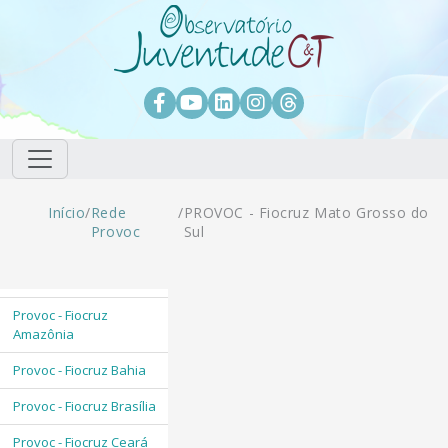
Pular para o conteúdo principal
Facebook
Youtube
LinkedIn
Instagram
Threads
Trilha de navegação
Início
/
Rede
/
PROVOC - Fiocruz Mato Grosso do
Provoc
Sul
Provoc - Fiocruz
Amazônia
Provoc - Fiocruz Bahia
Provoc - Fiocruz Brasília
Provoc - Fiocruz Ceará