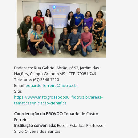
Contato
Endereço: Rua Gabriel Abrão, nº 92, Jardim das
Nações, Campo Grande/MS - CEP: 79081-746
Telefone: (67) 3346-7220
Email:
eduardo.ferreira@fiocruz.br
Site:
https://www.matogrossodosul.fiocruz.br/areas-
tematicas/iniciacao-cientifica
Coordenação do PROVOC:
Eduardo de Castro
Ferreira
Instituição conveniada:
Escola Estadual Professor
Silvio Oliveira dos Santos