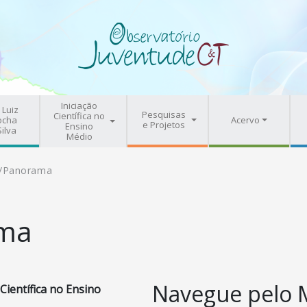
Iniciação
 Luiz
Pesquisas
Científica no
ocha
Acervo
e Projetos
Ensino
Silva
Médio
/
Panorama
ma
Navegue pelo 
 Científica no Ensino