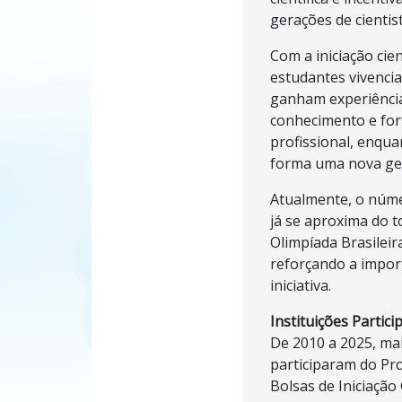
gerações de cientis
Com a iniciação cie
estudantes vivenci
ganham experiência
conhecimento e for
profissional, enquan
forma uma nova ge
Atualmente, o núme
já se aproxima do t
Olimpíada Brasileir
reforçando a import
iniciativa.
Instituições Partici
De 2010 a 2025, mai
participaram do Pr
Bolsas de Iniciação