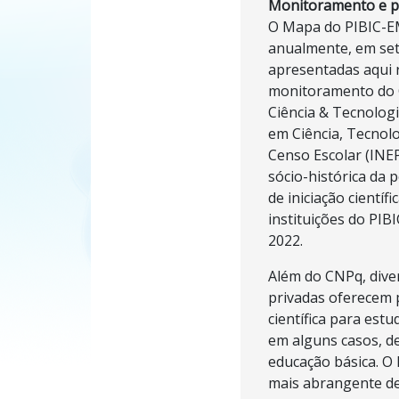
Monitoramento e p
O Mapa do PIBIC-EM
anualmente, em set
apresentadas aqui 
monitoramento do 
Ciência & Tecnolog
em Ciência, Tecnol
Censo Escolar (INEP
sócio-histórica da po
de iniciação científ
instituições do PIB
2022.
Além do CNPq, diver
privadas oferecem 
científica para est
em alguns casos, de
educação básica. O
mais abrangente de 