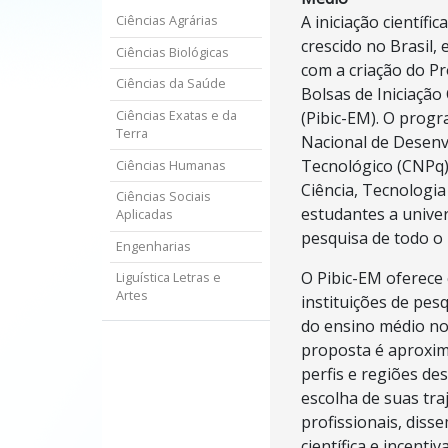
A iniciação científ
Ciências Agrárias
crescido no Brasil,
Ciências Biológicas
com a criação do Pr
Ciências da Saúde
Bolsas de Iniciação
(Pibic-EM). O prog
Ciências Exatas e da
Terra
Nacional de Desenvo
Tecnológico (CNPq) 
Ciências Humanas
Ciência, Tecnologia
Ciências Sociais
estudantes a univer
Aplicadas
pesquisa de todo o 
Engenharias
O Pibic-EM oferece 
Liguística Letras e
Artes
instituições de pe
do ensino médio no 
proposta é aproxim
perfis e regiões de
escolha de suas tra
profissionais, diss
científica e incent