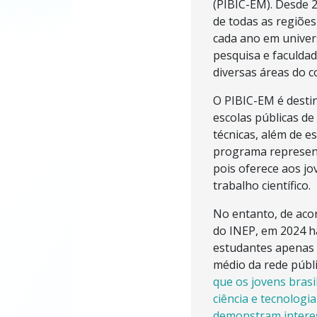
(PIBIC-EM). Desde 2
de todas as regiões
cada ano em univers
pesquisa e faculdad
diversas áreas do 
O PIBIC-EM é desti
escolas públicas de 
técnicas, além de e
programa represen
pois oferece aos jo
trabalho científico.
No entanto, de aco
do INEP, em 2024 h
estudantes apenas 
médio da rede públ
que os jovens bras
ciência e tecnologi
demonstram interes