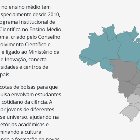
ica no ensino médio tem
 especialmente desde 2010,
ograma Institucional de
 Científica no Ensino Médio
rama, criado pelo Conselho
lvimento Científico e
e ligado ao Ministério da
 e Inovação, conecta
sidades e centros de
país.
cotas de bolsas para que
squisa envolvam estudantes
cotidiano da ciência. A
ar jovens de diferentes
sse universo, ajudando na
jetórias acadêmicas e
eminando a cultura
ivando a formação de novas