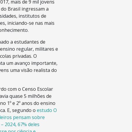
017, mais de 9 mil jovens
 do Brasil ingressam a
idades, institutos de
es, iniciando-se nas mais
conhecimento.
nado a estudantes de
ensino regular, militares e
scolas privadas. O
ta um avanço importante,
vens uma visão realista do
rdo com o Censo Escolar
avia quase 5 milhões de
no 1º e 2º anos do ensino
ica. E, segundo o
estudo O
ileiros pensam sobre
a – 2024, 67% deles
se por ciência e