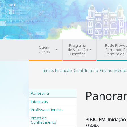
Pular para o conteúdo principal
Navegação principal
Programa
Rede Provoc
Quem
de Vocação
Fernando R
somos
Científica
Ferreira da 
Trilha de navegação
Início
/
Iniciação Científica no Ensino Médio
Panora
Panorama
Iniciativas
Profissão Cientista
Áreas de
PIBIC-EM: Iniciação
Conhecimento
Médio