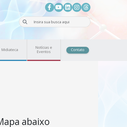
Facebook
Youtube
LinkedIn
Instagram
Threads
Buscar
Notícias e
Midiateca
Contato
Eventos
Mapa abaixo