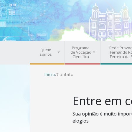
Pular para o conteúdo principal
Navegação principal
Programa
Rede Provoc
Quem
de Vocação
Fernando R
somos
Científica
Ferreira da 
Trilha de navegação
Início
/
Contato
Entre em c
Sua opinião é muito import
elogios.