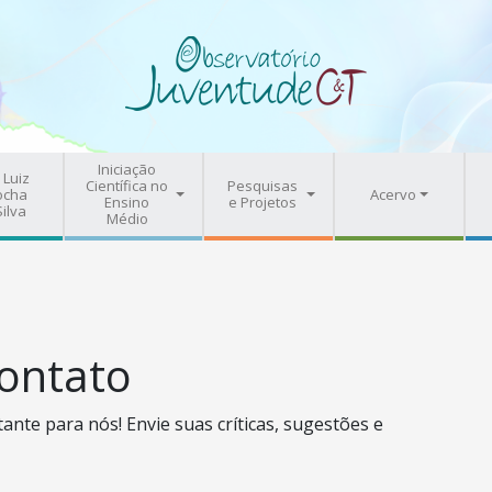
Iniciação
 Luiz
Científica no
Pesquisas
ocha
Acervo
Ensino
e Projetos
Silva
Médio
ontato
ante para nós! Envie suas críticas, sugestões e