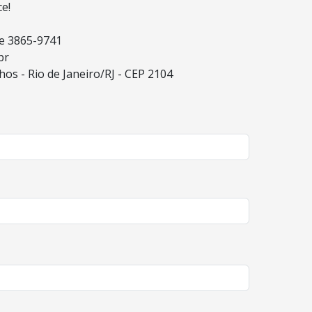
e!
 e 3865-9741
br
hos - Rio de Janeiro/RJ - CEP 2104