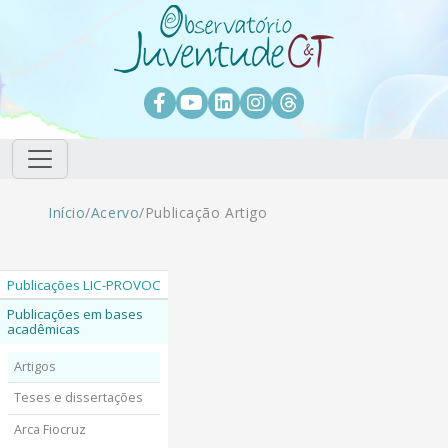
Pular para o conteúdo principal
Facebook
Youtube
LinkedIn
Instagram
Threads
Trilha de navegação
Início
/
Acervo
/
Publicação Artigo
Publicações LIC-PROVOC
Publicações em bases
acadêmicas
Artigos
Teses e dissertações
Arca Fiocruz