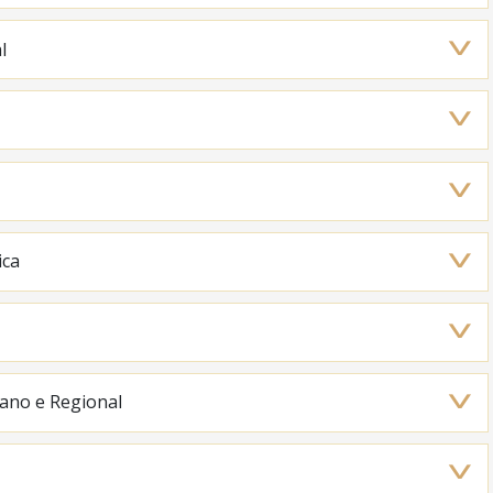
l
ica
ano e Regional