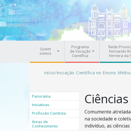
Pular para o conteúdo principal
Navegação principal
Programa
Rede Provoc
Quem
de Vocação
Fernando R
somos
Científica
Ferreira da 
Trilha de navegação
Início
/
Iniciação Científica no Ensino Médio
Ciências
Panorama
Iniciativas
Comumente atrelada 
Profissão Cientista
na sociedade e colet
Áreas de
indivíduo, as ciência
Conhecimento