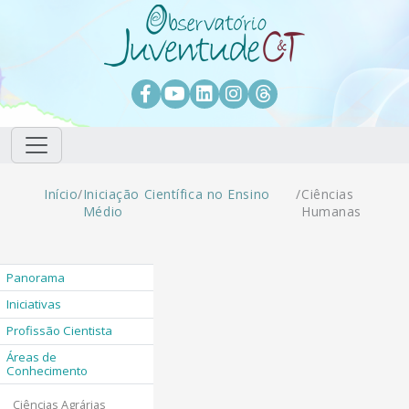
Pular para o conteúdo principal
Facebook
Youtube
LinkedIn
Instagram
Threads
Trilha de navegação
Início
/
Iniciação Científica no Ensino
/
Ciências
Médio
Humanas
Panorama
Iniciativas
Profissão Cientista
Áreas de
Conhecimento
Ciências Agrárias