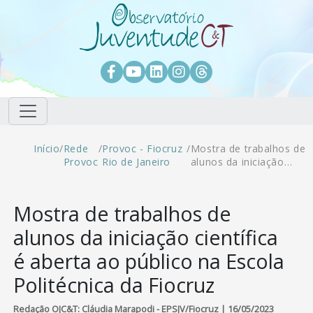
Pular para o conteúdo principal
Facebook
Youtube
LinkedIn
Instagram
Threads
Trilha de navegação
Início
/
Rede
/
Provoc - Fiocruz
/
Mostra de trabalhos de
Provoc
Rio de Janeiro
alunos da iniciação…
Mostra de trabalhos de
alunos da iniciação científica
é aberta ao público na Escola
Politécnica da Fiocruz
Redação OJC&T: Cláudia Marapodi - EPSJV/Fiocruz | 16/05/2023