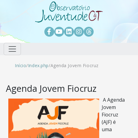
Pular para o conteúdo principal
Facebook
Youtube
LinkedIn
Instagram
Threads
Trilha de navegação
Início
/
Index.php
/
Agenda Jovem Fiocruz
Agenda Jovem Fiocruz
A
Agenda
Jovem
Fiocruz
(AJF) é
uma